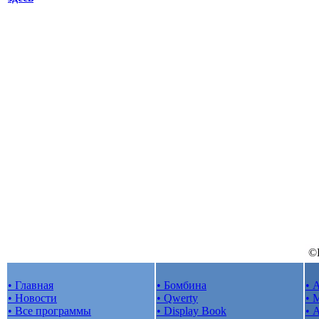
©B
• Главная
• Бомбина
• 
• Новости
• Qwerty
• 
• Все программы
• Display Book
• 